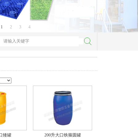
1
2
3
4
闭口矮罐
200升大口铁箍圆罐