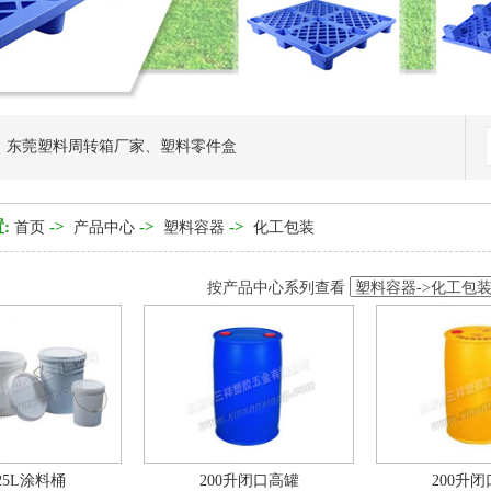
、
东莞塑料周转箱厂家
、
塑料零件盒
:
->
->
->
首页
产品中心
塑料容器
化工包装
按产品中心系列查看
~25L涂料桶
200升闭口高罐
200升