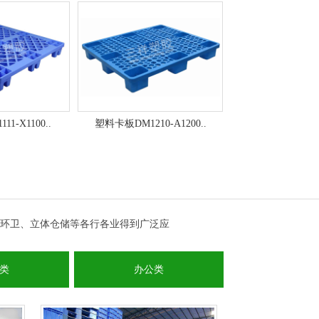
1-X1100..
塑料卡板DM1210-A1200..
单面九脚型A1008 
环卫、立体仓储等各行各业得到广泛应
类
办公类