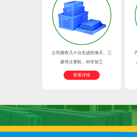
所有塑料产品均
公司拥有几十台先进的海天、三
PE、PP料生产
菱等注塑机，科学加工
产品
查看详情