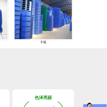
卡板
色泽亮丽
造