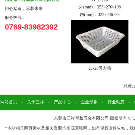
外(mm)：353×276×108
用心塑造，承载未来
内(mm)：323×246×98
服务热线：
0769-83982392
21-28号方筛
总数:
网站首页
-
关于三祥
-
产品中心
-
企业形象
-
行业动态
-
东莞市三祥塑胶五金有限公司
版权所有 © Cop
*本站相关网页素材及相关资源均来源互联网，如有侵权请速告知，我们