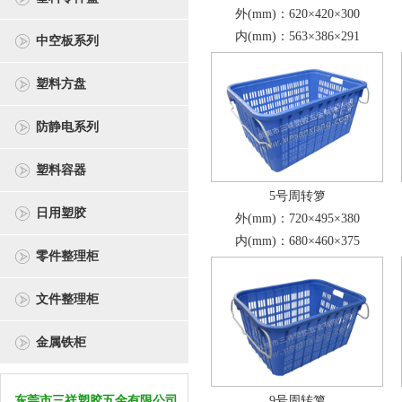
外(mm)：620×420×300
内(mm)：563×386×291
中空板系列
塑料方盘
防静电系列
塑料容器
5号周转箩
日用塑胶
外(mm)：720×495×380
内(mm)：680×460×375
零件整理柜
文件整理柜
金属铁柜
东莞市三祥塑胶五金有限公司
9号周转箩