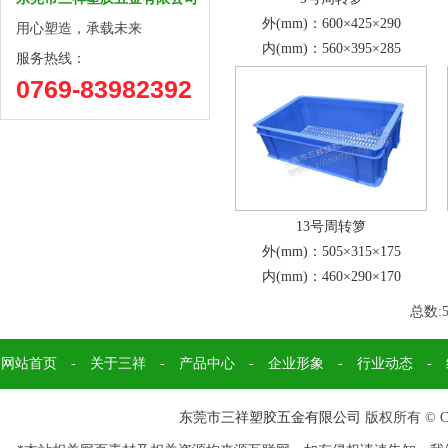
外(mm)：600×425×290
用心塑造，承载未来
内(mm)：560×395×285
服务热线：
0769-83982392
13号周转箩
外(mm)：505×315×175
内(mm)：460×290×170
总数:
网站首页
-
关于三祥
-
产品中心
-
企业形象
-
行业动态
-
东莞市三祥塑胶五金有限公司
版权所有 © Cop